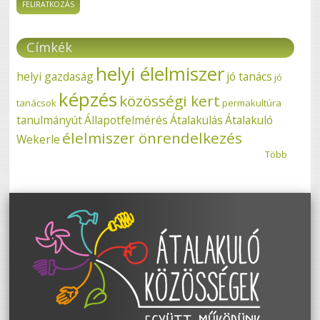
Címkék
helyi élelmiszer
helyi gazdaság
jó tanács
jó
képzés
közösségi kert
tanácsok
permakultúra
tanulmányút
Állapotfelmérés
Átalakulás
Átalakuló
élelmiszer önrendelkezés
Wekerle
Több