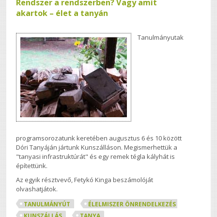
Rendszer a rendszerben? Vagy amit
akartok – élet a tanyán
Tanulmányutak
programsorozatunk keretében augusztus 6 és 10 között
Dóri Tanyáján jártunk Kunszálláson. Megismerhettük a
"tanyasi infrastruktúrát" és egy remek tégla kályhát is
építettünk.
Az egyik résztvevő, Fetykó Kinga beszámolóját
olvashatjátok.
TANULMÁNYÚT
ÉLELMISZER ÖNRENDELKEZÉS
KUNSZÁLLÁS
TANYA