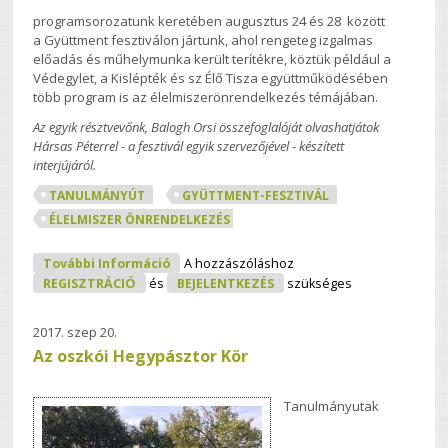
programsorozatunk keretében augusztus 24 és 28 között
a Gyüttment fesztiválon jártunk, ahol rengeteg izgalmas
előadás és műhelymunka került terítékre, köztük például a
Védegylet, a Kislépték és sz Élő Tisza együttműködésében
több program is az élelmiszerönrendelkezés témájában.
Az egyik résztvevőnk, Balogh Orsi összefoglalóját olvashatjátok
Hársas Péterrel - a fesztivál egyik szervezőjével - készített
interjújáról.
TANULMÁNYÚT
GYÜTTMENT-FESZTIVÁL
ÉLELMISZER ÖNRENDELKEZÉS
“Nincs Rum? Akkor Iszunk Pálinkát!” -
További Információ
A hozzászóláshoz
Gyüttment Fesztivál, Interjú Hársas
REGISZTRÁCIÓ
és
BEJELENTKEZÉS
szükséges
Péterrel Tartalommal Kapcsolatosan
2017. szep 20.
Az oszkói Hegypásztor Kör
Tanulmányutak