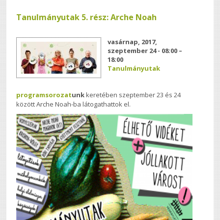
Tanulmányutak 5. rész: Arche Noah
vasárnap, 2017,
szeptember 24 -
08:00
–
18:00
Tanulmányutak
programsorozat
unk
keretében szeptember 23 és 24
között Arche Noah-ba látogathattok el.