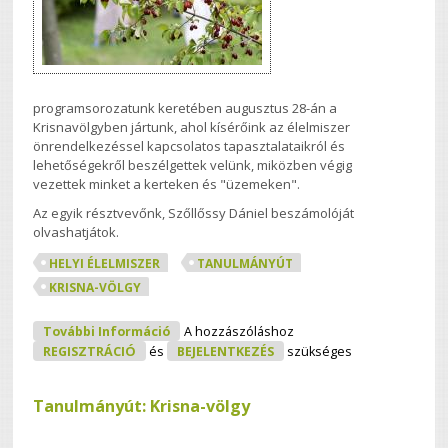
programsorozatunk keretében augusztus 28-án a
Krisnavölgyben jártunk, ahol kísérőink az élelmiszer
önrendelkezéssel kapcsolatos tapasztalataikról és
lehetőségekről beszélgettek velünk, miközben végig
vezettek minket a kerteken és "üzemeken".
Az egyik résztvevőnk, Szőllőssy Dániel beszámolóját
olvashatjátok.
HELYI ÉLELMISZER
TANULMÁNYÚT
KRISNA-VÖLGY
Egy Városi Gyerek A Krisna-Völgyben
További Információ
A hozzászóláshoz
Tartalommal Kapcsolatosan
REGISZTRÁCIÓ
és
BEJELENTKEZÉS
szükséges
Tanulmányút: Krisna-völgy