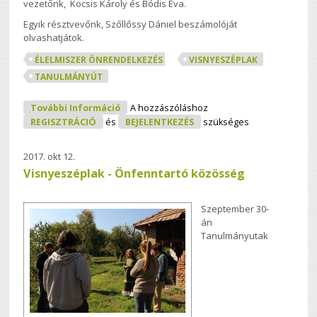
vezetőnk, Kocsis Károly és Bódis Éva.
Egyik résztvevőnk, Szőllőssy Dániel beszámolóját
olvashatjátok.
ÉLELMISZER ÖNRENDELKEZÉS
VISNYESZÉPLAK
TANULMÁNYÚT
Gyógynövények És Gyümölcsök
További Információ
A hozzászóláshoz
Nyomában Visnyeszéplakon
REGISZTRÁCIÓ
és
BEJELENTKEZÉS
szükséges
Tartalommal Kapcsolatosan
2017. okt 12.
Visnyeszéplak - Önfenntartó közösség
Szeptember 30-
án
Tanulmányutak