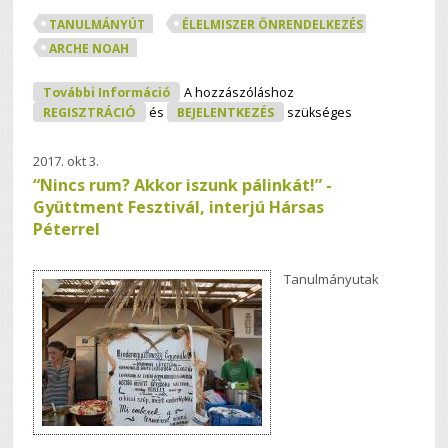
TANULMÁNYÚT
ÉLELMISZER ÖNRENDELKEZÉS
ARCHE NOAH
Kis Kitérővel Noé Bárkájában
További Információ
A hozzászóláshoz
Tartalommal Kapcsolatosan
REGISZTRÁCIÓ
és
BEJELENTKEZÉS
szükséges
2017. okt 3.
“Nincs rum? Akkor iszunk pálinkát!” -
Gyüttment Fesztivál, interjú Hársas
Péterrel
Tanulmányutak