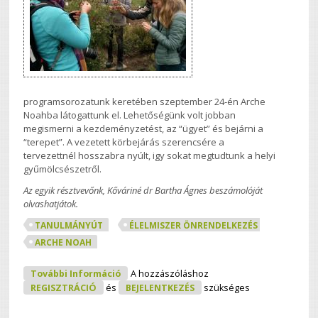
programsorozatunk keretében szeptember 24-én Arche
Noahba látogattunk el. Lehetőségünk volt jobban
megismerni a kezdeményzetést, az “ügyet” és bejárni a
“terepet”. A vezetett körbejárás szerencsére a
tervezettnél hosszabra nyúlt, igy sokat megtudtunk a helyi
gyűmölcsészetről.
Az egyik résztvevőnk, Kőváriné dr Bartha Ágnes beszámolóját
olvashatjátok.
TANULMÁNYÚT
ÉLELMISZER ÖNRENDELKEZÉS
ARCHE NOAH
Arche Noah-I Körséta Tartalommal
További Információ
A hozzászóláshoz
Kapcsolatosan
REGISZTRÁCIÓ
és
BEJELENTKEZÉS
szükséges