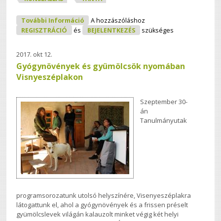
Rendszer A Rendszerben? Vagy Amit
További Információ
A hozzászóláshoz
Akartok – Élet A Tanyán Tartalommal
REGISZTRÁCIÓ
és
BEJELENTKEZÉS
szükséges
Kapcsolatosan
2017. okt 12.
Gyógynövények és gyümölcsök nyomában
Visnyeszéplakon
Szeptember 30-
án
Tanulmányutak
programsorozatunk utolsó helyszínére, Visenyeszéplakra
látogattunk el, ahol a gyógynövények és a frissen préselt
gyümölcslevek világán kalauzolt minket végig két helyi