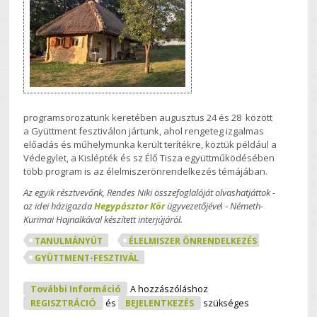
programsorozatunk keretében augusztus 24 és 28 között
a Gyüttment fesztiválon jártunk, ahol rengeteg izgalmas
előadás és műhelymunka került terítékre, köztük például a
Védegylet, a Kislépték és sz Élő Tisza együttműködésében
több program is az élelmiszerönrendelkezés témájában.
Az egyik résztvevőnk, Rendes Niki összefoglalóját olvashatjáttok -
az idei házigazda
Hegypásztor Kör
ügyvezetőjéve
l -
Németh-
Kurimai Hajnalkával ​készített interjújáról.
TANULMÁNYÚT
ÉLELMISZER ÖNRENDELKEZÉS
GYÜTTMENT-FESZTIVÁL
Az Oszkói Hegypásztor Kör
További Információ
A hozzászóláshoz
Tartalommal Kapcsolatosan
REGISZTRÁCIÓ
és
BEJELENTKEZÉS
szükséges