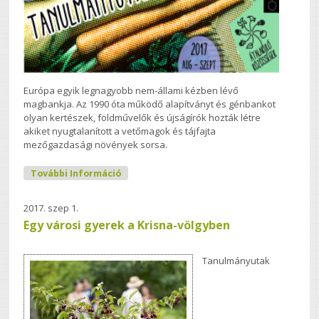
Európa egyik legnagyobb nem-állami kézben lévő
magbankja. Az 1990 óta működő alapítványt és génbankot
olyan kertészek, földművelők és újságírók hozták létre
akiket nyugtalanított a vetőmagok és tájfajta
mezőgazdasági növények sorsa.
Tanulmányutak 5. Rész: Arche Noah
További Információ
Tartalommal Kapcsolatosan
2017. szep 1.
Egy városi gyerek a Krisna-völgyben
Tanulmányutak