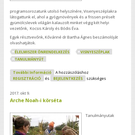
programsorozatunk utolsó helyszínére, Visenyeszéplakra
látogattunk el, ahol a gyógynövények és a frissen préselt
gyümölcslevek világán kalauzolt minket végig két helyi
vezetőnk, Kocsis Károly és Bódis Éva.
Egyik résztvevőnk, Kőváriné dr Bartha Ágnes beszámolóját
olvashatjátok.
ÉLELMISZER ÖNRENDELKEZÉS
VISNYESZÉPLAK
TANULMÁNYÚT
Visnyeszéplak - Önfenntartó Közösség
További Információ
A hozzászóláshoz
Tartalommal Kapcsolatosan
REGISZTRÁCIÓ
és
BEJELENTKEZÉS
szükséges
2017. okt 9.
Arche Noah-i körséta
Tanulmányutak