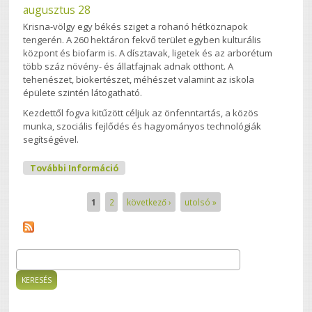
augusztus 28
Krisna-völgy egy békés sziget a rohanó hétköznapok
tengerén. A 260 hektáron fekvő terület egyben kulturális
központ és biofarm is. A dísztavak, ligetek és az arborétum
több száz növény- és állatfajnak adnak otthont. A
tehenészet, biokertészet, méhészet valamint az iskola
épülete szintén látogatható.
Kezdettől fogva kitűzött céljuk az önfenntartás, a közös
munka, szociális fejlődés és hagyományos technológiák
segítségével.
Tanulmányút: Krisna-Völgy
További Információ
Tartalommal Kapcsolatosan
1
2
következő ›
utolsó »
Oldalak
Keresés
Keresés űrlap