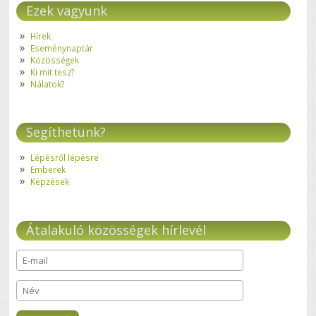
Ezek vagyunk
Hírek
Eseménynaptár
Közösségek
Ki mit tesz?
Nálatok?
Segíthetünk?
Lépésről lépésre
Emberek
Képzések
Átalakuló közösségek hírlevél
E-mail
*
Név