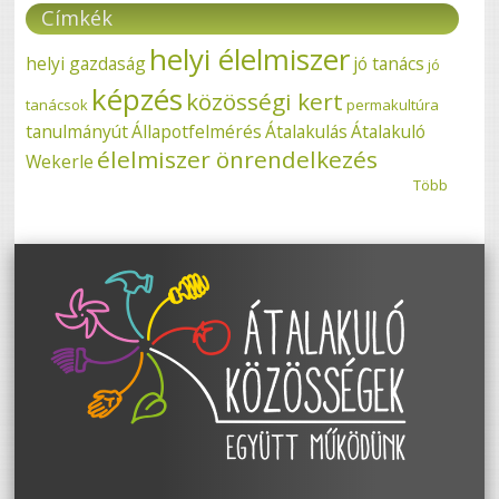
Címkék
helyi élelmiszer
helyi gazdaság
jó tanács
jó
képzés
közösségi kert
tanácsok
permakultúra
tanulmányút
Állapotfelmérés
Átalakulás
Átalakuló
élelmiszer önrendelkezés
Wekerle
Több