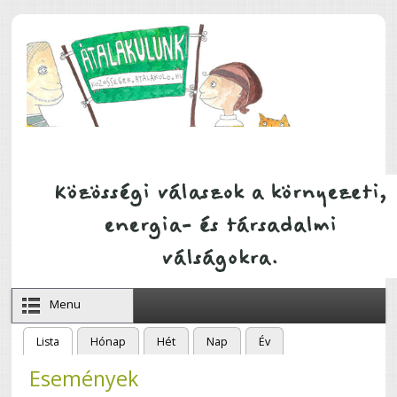
Ugrás a tartalomra
Menu
Lista
(aktív fül)
Hónap
Hét
Nap
Év
Elsődleges fülek
Események