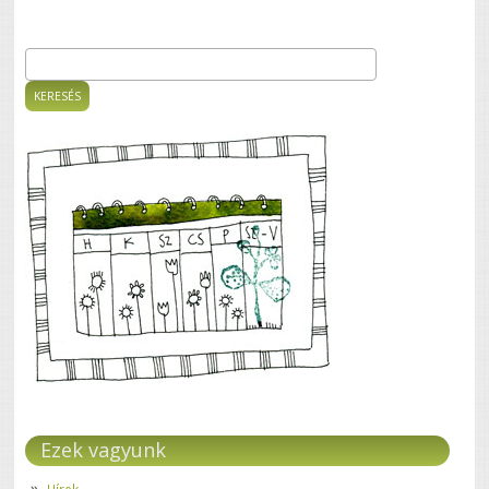
Keresés
Keresés űrlap
Ezek vagyunk