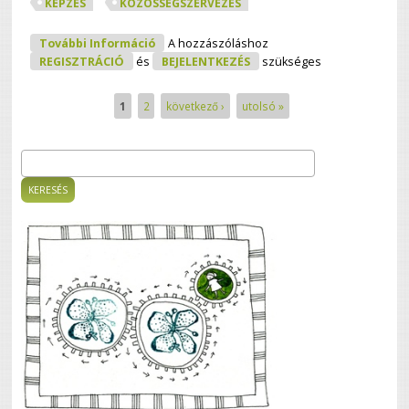
KÉPZÉS
KÖZÖSSÉGSZERVEZÉS
Terítéken A Közösségszervezés
További Információ
A hozzászóláshoz
Tartalommal Kapcsolatosan
REGISZTRÁCIÓ
és
BEJELENTKEZÉS
szükséges
1
2
következő ›
utolsó »
Oldalak
Keresés
Keresés űrlap