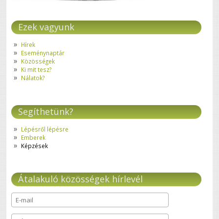
Ezek vagyunk
Hírek
Eseménynaptár
Közösségek
Ki mit tesz?
Nálatok?
Segíthetünk?
Lépésről lépésre
Emberek
Képzések
Átalakuló közösségek hírlevél
E-mail
*