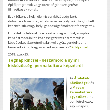
tanulás módszereit követő képzési napok, többnapos
építő programok vagy közösségi beszélgetések,
filmvetítések voltak.
Ezek főként a helyi élelmiszer (közösségi kert,
dobozrendszer stb.), a helyi energia (kályhaépítés, brikett
készítés stb.) vagy helyi gazdaság témaköreit feszegették.
Itt nektek is felkínáljuk ezeket a programokat, komplex
képzési modulokat, közösségszervezési tematikus
képzéseket. Szeretnél valakivel együtt gondolkodni,
tanácsot kérni, hogy mi is volna jó nektek?
Küldj emailt!
2018. szep 25.
Tegnap kincsei - beszámoló a nyimi
kisközösségi permakultúra képzésről
Az
Átalakuló
Közösségek
és
a
Magyar
Permakultúra
Egyesület
2017-
ben létrehozott
egy 4 napos,