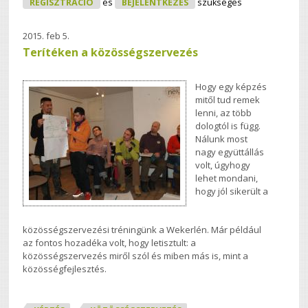
REGISZTRÁCIÓ
és
BEJELENTKEZÉS
szükséges
Találkozó Tartalommal Kapcsolatosan
2015. feb 5.
Terítéken a közösségszervezés
Hogy egy képzés
mitől tud remek
lenni, az több
dologtól is függ.
Nálunk most
nagy együttállás
volt, úgyhogy
lehet mondani,
hogy jól sikerült a
közösségszervezési tréningünk a Wekerlén. Már például
az fontos hozadéka volt, hogy letisztult: a
közösségszervezés miről szól és miben más is, mint a
közösségfejlesztés.