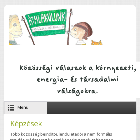
Ugrás a tartalomra
Menu
Képzések
Több közösség beindítói, lendületadói a nem formális