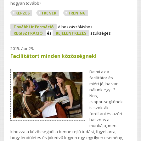
hogyan tovább?
KÉPZÉS
TRÉNER
TRÉNING
Képzők Képzése - Avagy A Nagy Próba
További Információ
A hozzászóláshoz
Tartalommal Kapcsolatosan
REGISZTRÁCIÓ
és
BEJELENTKEZÉS
szükséges
2015. ápr 29.
Facilitátort minden közösségnek!
De mi az a
facilitátor és
miért jó, ha van
nálunk egy...?
Nos,
csoportsegítőnek
is szokták
fordítani és azért
hasznos a
munkája, mert
kihozza a közösségből a benne rejlő tudást, figyel arra,
hogy lendületes és jókedvű legyen egy-egy ilyen esemény,