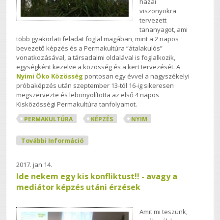
hazai
viszonyokra
tervezett
tananyagot, ami
több gyakorlati feladat foglal magában, mint a 2 napos
bevezető képzés és a Permakultúra “átalakulós”
vonatkozásával, a társadalmi oldalával is foglalkozik,
egységként kezelve a közösség és a kert tervezését. A
Nyimi Öko Közösség
pontosan egy évvel a nagyszékelyi
próbaképzés után szeptember 13-tól 16-ig sikeresen
megszervezte és lebonyolította az első 4 napos
Kisközösségi Permakultúra tanfolyamot.
PERMAKULTÚRA
KÉPZÉS
NYIM
Tegnap Kincsei - Beszámoló A Nyimi
További Információ
Kisközösségi Permakultúra Képzésről
Tartalommal Kapcsolatosan
2017. jan 14.
Ide nekem egy kis konfliktust!! - avagy a
mediátor képzés utáni érzések
Amit mi teszünk,