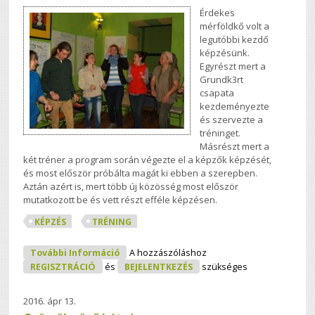
Érdekes
mérföldkő volt a
legutóbbi kezdő
képzésünk.
Egyrészt mert a
Grundk3rt
csapata
kezdeményezte
és szervezte a
tréninget.
Másrészt mert a
két tréner a program során végezte el a képzők képzését,
és most először próbálta magát ki ebben a szerepben.
Aztán azért is, mert több új közösség most először
mutatkozott be és vett részt efféle képzésen.
KÉPZÉS
TRÉNING
Átalakuló Közösségek - Kezdő Képzés
További Információ
A hozzászóláshoz
Tartalommal Kapcsolatosan
REGISZTRÁCIÓ
és
BEJELENTKEZÉS
szükséges
2016. ápr 13.