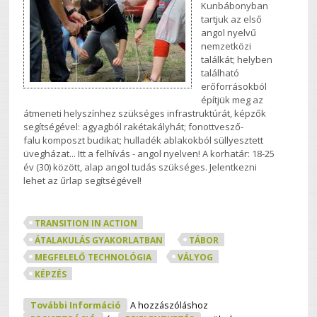
Kunbábonyban
tartjuk az első
angol nyelvű
nemzetközi
találkát; helyben
található
erőforrásokból
építjük meg az
átmeneti helyszínhez szükséges infrastruktúrát, képzők
segítségével: agyagból rakétakályhát; fonottvesző-
falu komposzt budikat; hulladék ablakokból süllyesztett
üvegházat... Itt a felhívás - angol nyelven! A korhatár: 18-25
év (30) között, alap angol tudás szükséges. Jelentkezni
lehet az űrlap segítségével!
TRANSITION IN ACTION
ÁTALAKULÁS GYAKORLATBAN
TÁBOR
MEGFELELŐ TECHNOLÓGIA
VÁLYOG
KÉPZÉS
07.21-08.02: Transition In Action Camp /
További Információ
A hozzászóláshoz
Átalakulás Gyakorlatban Nyári