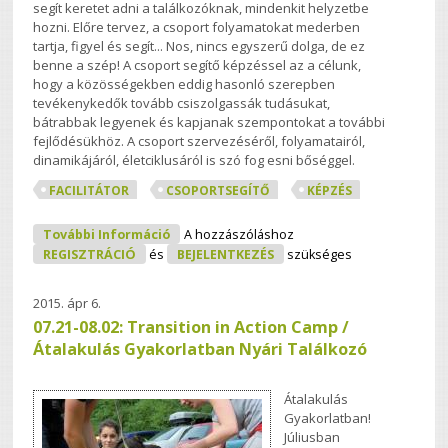
segít keretet adni a találkozóknak, mindenkit helyzetbe
hozni. Előre tervez, a csoport folyamatokat mederben
tartja, figyel és segít... Nos, nincs egyszerű dolga, de ez
benne a szép! A csoport segítő képzéssel az a célunk,
hogy a közösségekben eddig hasonló szerepben
tevékenykedők tovább csiszolgassák tudásukat,
bátrabbak legyenek és kapjanak szempontokat a további
fejlődésükhöz. A csoport szervezéséről, folyamatairól,
dinamikájáról, életciklusáról is szó fog esni bőséggel.
FACILITÁTOR
CSOPORTSEGÍTŐ
KÉPZÉS
Facilitátort Minden Közösségnek!
További Információ
A hozzászóláshoz
Tartalommal Kapcsolatosan
REGISZTRÁCIÓ
és
BEJELENTKEZÉS
szükséges
2015. ápr 6.
07.21-08.02: Transition in Action Camp /
Átalakulás Gyakorlatban Nyári Találkozó
Átalakulás
Gyakorlatban!
Júliusban