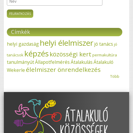
Név
Címkék
helyi élelmiszer
helyi gazdaság
jó tanács
jó
képzés
közösségi kert
tanácsok
permakultúra
tanulmányút
Állapotfelmérés
Átalakulás
Átalakuló
élelmiszer önrendelkezés
Wekerle
Több