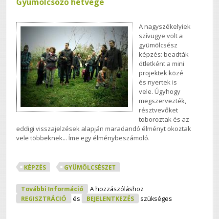
Gyümölcsöző hétvége
A nagyszékelyiek
szívügye volt a
gyümölcsész
képzés: beadták
ötletként a mini
projektek közé
és nyertek is
vele. Úgyhogy
megszervezték,
résztvevőket
toboroztak és az
eddigi visszajelzések alapján maradandó élményt okoztak
vele többeknek... Íme egy élménybeszámoló.
KÉPZÉS
GYÜMÖLCSÉSZET
Gyümölcsöző Hétvége Tartalommal
További Információ
A hozzászóláshoz
Kapcsolatosan
REGISZTRÁCIÓ
és
BEJELENTKEZÉS
szükséges