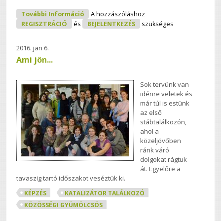
JÖN! JÖN! JÖN! Mentor Képzés
További Információ
A hozzászóláshoz
Tartalommal Kapcsolatosan
REGISZTRÁCIÓ
és
BEJELENTKEZÉS
szükséges
2016. jan 6.
Ami jön...
Sok tervünk van
idénre veletek és
már túl is estünk
az első
stábtalálkozón,
ahol a
közeljövőben
ránk váró
dolgokat rágtuk
át. Egyelőre a
tavaszig tartó időszakot veséztük ki.
KÉPZÉS
KATALIZÁTOR TALÁLKOZÓ
KÖZÖSSÉGI GYÜMÖLCSÖS