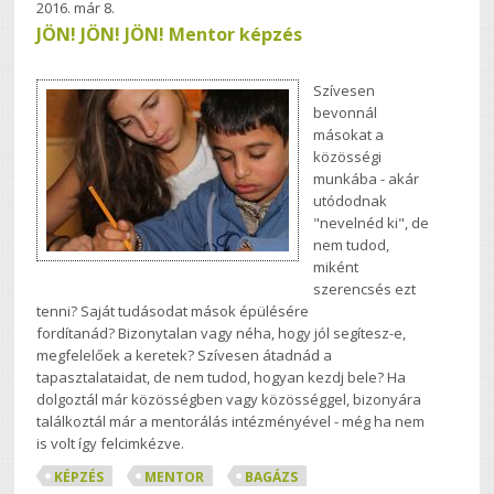
2016. már 8.
JÖN! JÖN! JÖN! Mentor képzés
Szívesen
bevonnál
másokat a
közösségi
munkába - akár
utódodnak
"nevelnéd ki", de
nem tudod,
miként
szerencsés ezt
tenni?
Saját tudásodat mások épülésére
fordítanád?
Bizonytalan vagy néha, hogy jól segítesz-e,
megfelelőek a keretek?
Szívesen átadnád a
tapasztalataidat, de nem tudod, hogyan kezdj bele? Ha
dolgoztál már közösségben vagy közösséggel, bizonyára
találkoztál már a mentorálás intézményével - még ha nem
is volt így felcimkézve.
KÉPZÉS
MENTOR
BAGÁZS