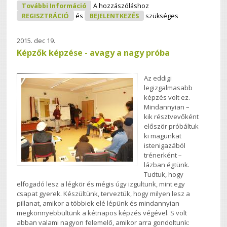
Ami Jön... Tartalommal Kapcsolatosan
További Információ
A hozzászóláshoz
REGISZTRÁCIÓ
és
BEJELENTKEZÉS
szükséges
2015. dec 19.
Képzők képzése - avagy a nagy próba
Az eddigi
legizgalmasabb
képzés volt ez.
Mindannyian –
kik résztvevőként
először próbáltuk
ki magunkat
istenigazából
trénerként –
lázban égtünk.
Tudtuk, hogy
elfogadó lesz a légkör és mégis úgy izgultunk, mint egy
csapat gyerek. Készültünk, terveztük, hogy milyen lesz a
pillanat, amikor a többiek elé lépünk és mindannyian
megkönnyebbültünk a kétnapos képzés végével. S volt
abban valami nagyon felemelő, amikor arra gondoltunk: