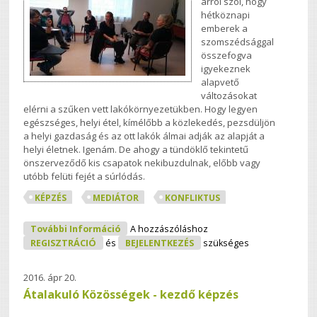
arról szól, hogy
hétköznapi
emberek a
szomszédsággal
összefogva
igyekeznek
alapvető
változásokat
elérni a szűken vett lakókörnyezetükben. Hogy legyen
egészséges, helyi étel, kímélőbb a közlekedés, pezsdüljön
a helyi gazdaság és az ott lakók álmai adják az alapját a
helyi életnek. Igenám. De ahogy a tündöklő tekintetű
önszerveződő kis csapatok nekibuzdulnak, előbb vagy
utóbb felüti fejét a súrlódás.
KÉPZÉS
MEDIÁTOR
KONFLIKTUS
Ide Nekem Egy Kis Konfliktust!! - Avagy
További Információ
A hozzászóláshoz
A Mediátor Képzés Utáni Érzések
REGISZTRÁCIÓ
és
BEJELENTKEZÉS
szükséges
Tartalommal Kapcsolatosan
2016. ápr 20.
Átalakuló Közösségek - kezdő képzés