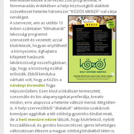
ellehetetlenítették a tervezett zöld programokat. A
fennmaradás érdekében a helyi közösségből alakított
szövetkezet hetente háromszor "KÖZÖS MENZÁ"-val várja
vendégeit.
A szervezet, ami az utóbbi 13
évben számtalan "klímabarát"
lakossági programot
szervezett és vezetett; azzal
kísérletezik, hogyan enyhíthető
a környezetre, éghajlatra
kifejetett hatásunk
lakóközösségi összefogásban,
úgy, hogy a közösség ezáltal
erősödik. Ebből kiindulva
várható volt, hogy a KöZös a
növényi étrendet
fogja
népszerűsíteni. Ezen kívül a lokálisan termesztett,
szezonális és bio alapanyagokat preferálja, kreatív
módon, erre alapozva a hetente változó menüt. Még télen
is. A helyi szervezőkből "átalakult" aktivista-szakácsok
komolyan aggódtak a téli zöldség-gyümölcs kínálat miatt,
de a
heti menüre nézve
látszik, hogy kísérletező, nyitott
hozzáállással, és gondos beszerzéssel, igenis lehetséges
változatosan étkezni a magyar zöldség kínálatból télen is.