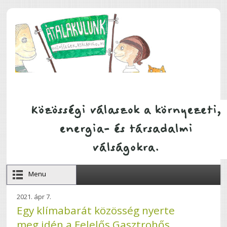
Ugrás a tartalomra
Menu
2021. ápr 7.
Egy klímabarát közösség nyerte
meg idén a Felelős Gasztrohős