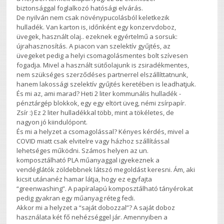
biztonsággal foglalkozó hatósági elvárás.
De nyilván nem csak növénypucolásból keletkezik
hulladék. Van karton is, időnként egy konzervdoboz,
üvegek, használt olaj.. ezeknek egyértelmű a sorsuk:
újrahasznosítás. A piacon van szelektív gyűjtés, az
üvegeket pedig a helyi csomagolásmentes bolt szívesen
fogadja. Mivel a használt sütőolajunk is zsiradékmentes,
nem szükséges szerződéses partnerrel elszállíttatnunk,
hanem lakossági szelektív gyűjtés keretében is leadhatjuk.
És mi az, ami marad? Heti 2 liter kommunális hulladék -
pénztárgép blokkok, egy egy eltört üveg, némi zsírpapír.
Zsír :) Ez 2 liter hulladékkal több, mint a tökéletes, de
nagyon jó kiindulópont.
És mi a helyzet a csomagolással? Kényes kérdés, mivel a
COVID miatt csak elvitelre vagy házhoz szállítással
lehetséges működni. Számos helyen az un.
komposztálható PLA műanyaggal igyekeznek a
vendéglátók zöldebbnek látszó megoldást keresni. Ám, aki
kicsit utánanéz hamar látja, hogy ez egyfajta
“greenwashing”. A papíralapú komposztálható tányérokat
pedig gyakran egy műanyag réteg fedi.
Akkor mi a helyzet a “saját dobozzal”? A saját doboz
használata két fő nehézséggel jár. Amennyiben a