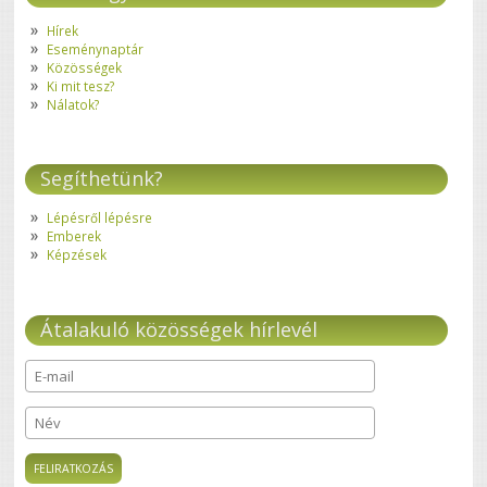
Hírek
Eseménynaptár
Közösségek
Ki mit tesz?
Nálatok?
Segíthetünk?
Lépésről lépésre
Emberek
Képzések
Átalakuló közösségek hírlevél
E-mail
*
Név