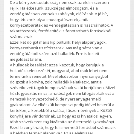
De a környezettudatosság nem csak az élelmiszerben
rejlik. Ha étkezünk, szükséges elmosogatni, és a
vendéglátásban vannak szabályok, előírások. A jó hír,
hogy léteznek olyan mosogatószerek,amik
környezetbarátak és vendéglátásban is használhatók. A
takarítószerek, fertőtlenítők is fenntartható forrásokból
származnak.
Ezzel két dolgot máris kipipáltunk: helyi alapanyagok,
környezetbarát tisztítószerek. Ami még hátra van a
vendéglátásból származó hulladék. Erre is kellett
megoldást találni.
A hulladék kezelését azzal kezdtük, hogy kerüljük a
hulladék keletkezését, magyarul, ahol csak lehet nem
termelünk szemetet. Mivel elsősorban nyersanyagból
dolgozik a konyha, zöld hulladék keletkezik, amit a
szövetkezeti tagok komposztálnak saját kertjükben. Mivel
húsfogyasztás nincs, a hatóságok nem kifogásolták ezt a
nemcsak környezetkímélő, de nyersanyagtermelő
gyakorlatot. Az elkészült komposzt pedig idővel bekerül a
kertekbe, a kertekből a saláta, fűszernövények a KöZöS
konyhájára vándorolnak. És hogy ez is hivatalos legyen,
több szövetkezeti tag kiváltotta az őstermelői igazolványt.
Ezzel bizonyítható, hogy felismerhető forrásból származik
a helyben termelt alapanyag. Ez az élelmiszer