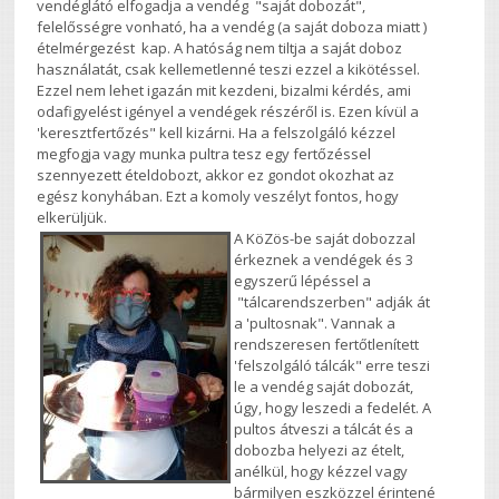
vendéglátó elfogadja a vendég "saját dobozát",
felelősségre vonható, ha a vendég (a saját doboza miatt )
ételmérgezést kap. A hatóság nem tiltja a saját doboz
használatát, csak kellemetlenné teszi ezzel a kikötéssel.
Ezzel nem lehet igazán mit kezdeni, bizalmi kérdés, ami
odafigyelést igényel a vendégek részéről is. Ezen kívül a
'keresztfertőzés" kell kizárni. Ha a felszolgáló kézzel
megfogja vagy munka pultra tesz egy fertőzéssel
szennyezett ételdobozt, akkor ez gondot okozhat az
egész konyhában. Ezt a komoly veszélyt fontos, hogy
elkerüljük.
A
KöZös-be saját dobozzal
érkeznek a vendégek és 3
egyszerű lépéssel a
"tálcarendszerben" adják át
a 'pultosnak". Vannak a
rendszeresen fertőtlenített
'felszolgáló tálcák" erre teszi
le a vendég saját dobozát,
úgy, hogy leszedi a fedelét. A
pultos átveszi a tálcát és a
dobozba helyezi az ételt,
anélkül, hogy kézzel vagy
bármilyen eszközzel érintené