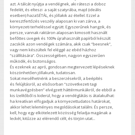
azt. A tálcát nyújtja a vendégnek, aki ráteszi a doboz
fedelét, és elteszi a saját szatyrába, majd (ideális
esetben) hazaSÉTÁL, és jóllakik az étellel. Ezzel a
keresztfertőzés veszély alaposan ki van zárva, a
környezeti terheléssel együtt. Egyszerűnek hangzik, és
persze, vannak raktáron alaposan kimosott használt
befőttes üvegek és 100% újrahasznált papírból készült
zacskók azon vendégek számára, akik csak “beesnek”,
vagy nem készültek fel eléggé az ebéd házhoz
“szállítására”. Összességében, nagyon egyszerűen
működik, és biztonságos.
És ezeknek az apró, gondosan megtervezett lépéseknek
köszönhetően jóllakunk, tudatosan.
Sokat mesélhetnénk a beszerzésekről, a beépítés
és felújításról, az elsősorban “szövetkezeti tagi
munkavégzésben” elvégzett háttérmunkákról, de ebből a
kis ízelítőből is kiderül, hogy a vendéglátás is átalakulhat:
ha kreatívan elfogadjuk a környezettudatos határokat,
akkor lehet leleményes megoldásokat találni. És persze,
kell, hogy egy elkötelezett közösség feladja magának a
leckét, kitűzze az elérendő célt, és törjön utat...