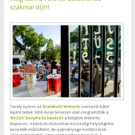
szakmai díjt!!
Tavaly nyáron az
Átalakuló Wekerle
szervezői bátor
lépést tettek: több évnyi tervezés után megnyitották a
'KöZöS' konyha és kávézót
a felújított Wekerlei
Kispiacon. A kávézót elsősorban közösségi helyiségként
tervezték működtetni, de a járványügyi korlátozások