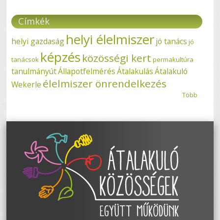
Címkék
helyi élelmiszer
helyi gazdaság
jó tanács
jó
képzés
közösségi kert
tanácsok
permakultúra
tanulmányút
Állapotfelmérés
Átalakulás
Átalakuló
élelmiszer önrendelkezés
Wekerle
Több