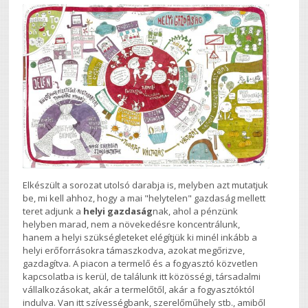
Elkészült a sorozat utolsó darabja is, melyben azt mutatjuk
be, mi kell ahhoz, hogy a mai "helytelen" gazdaság mellett
teret adjunk a
helyi gazdaság
nak, ahol a pénzünk
helyben marad, nem a növekedésre koncentrálunk,
hanem a helyi szükségleteket elégítjük ki minél inkább a
helyi erőforrásokra támaszkodva, azokat megőrizve,
gazdagítva. A piacon a termelő és a fogyasztó közvetlen
kapcsolatba is kerül, de találunk itt közösségi, társadalmi
vállalkozásokat, akár a termelőtől, akár a fogyasztóktól
indulva. Van itt szívességbank, szerelőműhely stb., amiből