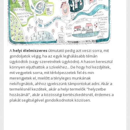
A
helyi élelmiszeres
útmutató pedig azt veszi sorra, mit
gondoljatok végig, ha az egyik leghálásabb témán
ügyködtök (vagy szeretnétek ügyködni). A hason keresztül
könnyen eljuthattok a szívekhez... De hogy hol kezdjétek,
mit vegyetek sorra, mit térképezzetek fel és min
merengjetek el, mielőtt a tényleges munkának
nekifognátok, ahhoz igyekszünk támpontokat adni. Akár a
termelésnél kezditek, akár a helyi termelők "helyzetbe
hozásánál", akár a közösségi kertészkedésnél, érdemes a
plakát segítségével gondolkodnotok közösen.