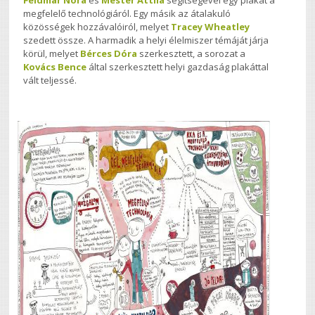
Feldmár Nóra
és
Mester Attila
segítségével egy plakát a
megfelelő technológiáról. Egy másik az átalakuló
közösségek hozzávalóiról, melyet
Tracey Wheatley
szedett össze. A harmadik a helyi élelmiszer témáját járja
körül, melyet
Bérces Dóra
szerkesztett, a sorozat a
Kovács Bence
által szerkesztett helyi gazdaság plakáttal
vált teljessé.