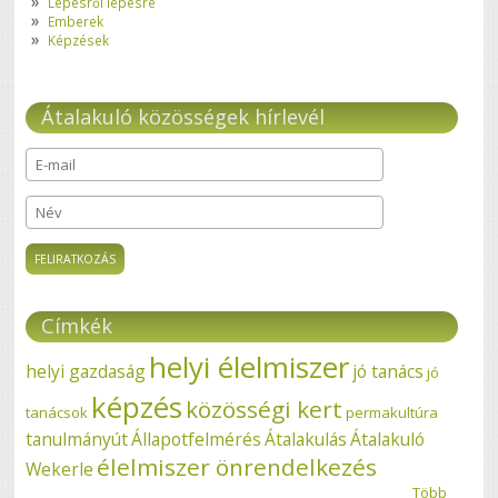
Lépésről lépésre
Emberek
Képzések
Átalakuló közösségek hírlevél
E-mail
*
Név
Címkék
helyi élelmiszer
helyi gazdaság
jó tanács
jó
képzés
közösségi kert
tanácsok
permakultúra
tanulmányút
Állapotfelmérés
Átalakulás
Átalakuló
élelmiszer önrendelkezés
Wekerle
Több