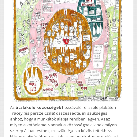
Az
átalakuló közösségek
hozzávalóiról szóló plakáton
Tracey (és persze Csilla) összeszedte, mi szükséges
ahhoz, hogy a munkátok alapja rendben legyen. Azaz
milyen alkotóelemei vannak a közösségnek, kinek milyen
szerep állhat testhez, mi szükséges a közös tettekhez.
Milyen motivációk mozgatják az embereket, merrefelé tart