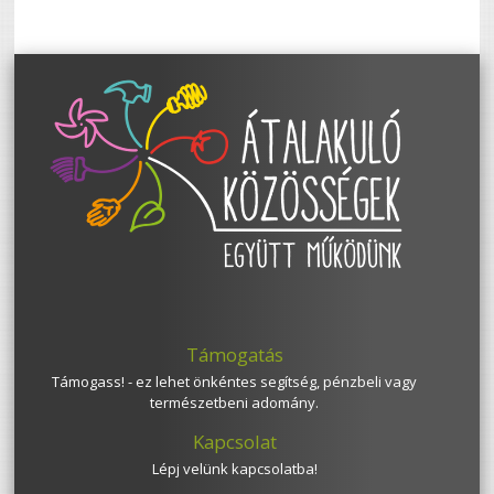
Támogatás
Támogass! - ez lehet önkéntes segítség, pénzbeli vagy
természetbeni adomány.
Kapcsolat
Lépj velünk kapcsolatba!