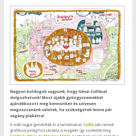
Nagyon boldogok vagyunk, hogy Gévai Csillával
dolgozhatunk! Most újabb gyöngyszemekkel
ajándékozott meg bennünket és szívesen
megosztanánk veletek, ha szükségetek lenne pár
vagány plakátra!
A stáb tagjai gondolták ki a tartalmakat,
Csilla
(aki remek
grafikus) pedig hozzárakta a magáét: így született meg