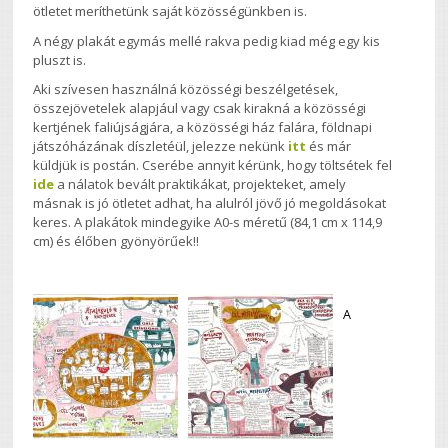
ötletet meríthetünk saját közösségünkben is.
A négy plakát egymás mellé rakva pedig kiad még egy kis
pluszt is.
Aki szívesen használná közösségi beszélgetések,
összejövetelek alapjául vagy csak kirakná a közösségi
kertjének faliújságjára, a közösségi ház falára, földnapi
játszóházának díszletéül, jelezze nekünk
itt
és már
küldjük is postán. Cserébe annyit kérünk, hogy töltsétek fel
ide
a nálatok bevált praktikákat, projekteket, amely
másnak is jó ötletet adhat, ha alulról jövő jó megoldásokat
keres. A plakátok mindegyike A0-s méretű (84,1 cm x 114,9
cm) és élőben gyönyörűek!!
A